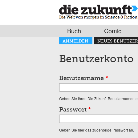
Buch
Comic
Haupt-Reiter
ANMELDEN
NEUES BENUTZER
(AKTIVER REITER)
Benutzerkonto
Benutzername
*
Geben Sie Ihren Die Zukunft-Benutzernamen e
Passwort
*
Geben Sie hier das zugehörige Passwort an.