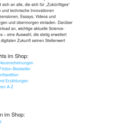
sich an alle, die sich für „Zukünftiges“
le und technische Innovationen
ezensionen, Essays, Videos und
orgen und übermorgen einladen. Darüber
load an, wichtige aktuelle Science-
– eine Auswahl, die stetig erweitert
 digitalen Zukunft seinen Stellenwert
ghts im Shop:
 Neuerscheinungen
iction-Bestseller
nftsedition
und Erzählungen
oren A-Z
n im Shop:
s
k