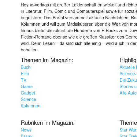
Heyne-Verlags mit großer Leidenschaft entwickelt und richtet 
in Literatur, Film, Comic und Computerspiel sowie für sozia
begeistern. Das Portal versammelt aktuelle Nachrichten, R
Kolumnen und will zum Mitdiskutieren über die Welt von m
hinaus bietet diezukunft.de Hunderte von E-Books zum Down
Fiction-Romane ebenso wie die großen Klassiker des Genres 
wird. Denn Lesen – da sind sich alle einig – wird auch in der
behalten.
Themen im Magazin:
Highli
Buch
Aktuelle
Film
Science-F
TV
Die Zuku
Game
Stories 
Gadget
Alle Aut
Science
Kolumnen
Rubriken im Magazin:
Theme
News
Star War
Essay
Star Tre