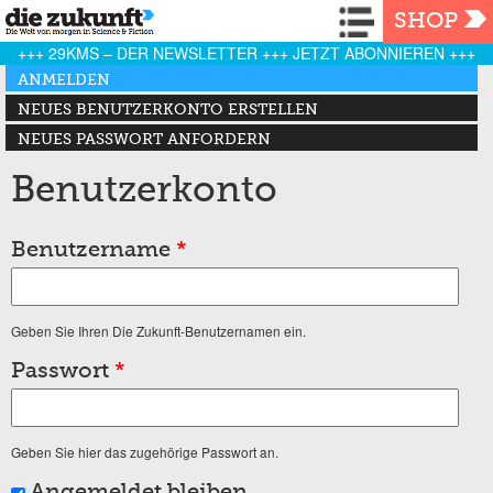
Navigation
SHOP
+++ 29KMS – DER NEWSLETTER +++ JETZT ABONNIEREN +++
Haupt-Reiter
ANMELDEN
(AKTIVER REITER)
NEUES BENUTZERKONTO ERSTELLEN
NEUES PASSWORT ANFORDERN
Benutzerkonto
Benutzername
*
Geben Sie Ihren Die Zukunft-Benutzernamen ein.
Passwort
*
Geben Sie hier das zugehörige Passwort an.
Angemeldet bleiben