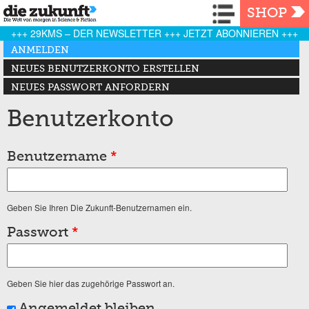
Navigation
SHOP
+++ 29KMS – DER NEWSLETTER +++ JETZT ABONNIEREN +++
Haupt-Reiter
ANMELDEN
(AKTIVER REITER)
NEUES BENUTZERKONTO ERSTELLEN
NEUES PASSWORT ANFORDERN
Benutzerkonto
Benutzername
*
Geben Sie Ihren Die Zukunft-Benutzernamen ein.
Passwort
*
Geben Sie hier das zugehörige Passwort an.
Angemeldet bleiben