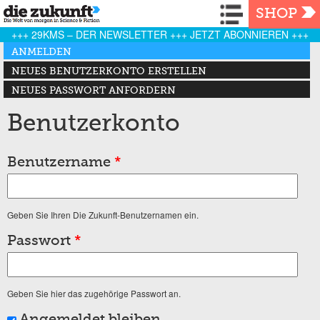
Navigation
SHOP
+++ 29KMS – DER NEWSLETTER +++ JETZT ABONNIEREN +++
Haupt-Reiter
ANMELDEN
(AKTIVER REITER)
NEUES BENUTZERKONTO ERSTELLEN
NEUES PASSWORT ANFORDERN
Benutzerkonto
Benutzername
*
Geben Sie Ihren Die Zukunft-Benutzernamen ein.
Passwort
*
Geben Sie hier das zugehörige Passwort an.
Angemeldet bleiben