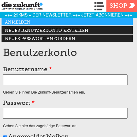
Navigation
SHOP
+++ 29KMS – DER NEWSLETTER +++ JETZT ABONNIEREN +++
Haupt-Reiter
ANMELDEN
(AKTIVER REITER)
NEUES BENUTZERKONTO ERSTELLEN
NEUES PASSWORT ANFORDERN
Benutzerkonto
Benutzername
*
Geben Sie Ihren Die Zukunft-Benutzernamen ein.
Passwort
*
Geben Sie hier das zugehörige Passwort an.
Angemeldet bleiben