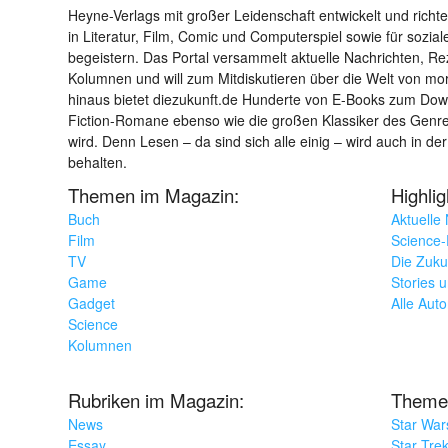
Heyne-Verlags mit großer Leidenschaft entwickelt und richtet 
in Literatur, Film, Comic und Computerspiel sowie für sozia
begeistern. Das Portal versammelt aktuelle Nachrichten, R
Kolumnen und will zum Mitdiskutieren über die Welt von m
hinaus bietet diezukunft.de Hunderte von E-Books zum Down
Fiction-Romane ebenso wie die großen Klassiker des Genres 
wird. Denn Lesen – da sind sich alle einig – wird auch in der
behalten.
Themen im Magazin:
Highli
Buch
Aktuelle
Film
Science-F
TV
Die Zuku
Game
Stories 
Gadget
Alle Aut
Science
Kolumnen
Rubriken im Magazin:
Theme
News
Star War
Essay
Star Tre