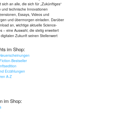
sich an alle, die sich für „Zukünftiges“
le und technische Innovationen
ezensionen, Essays, Videos und
orgen und übermorgen einladen. Darüber
load an, wichtige aktuelle Science-
– eine Auswahl, die stetig erweitert
 digitalen Zukunft seinen Stellenwert
ghts im Shop:
 Neuerscheinungen
iction-Bestseller
nftsedition
und Erzählungen
oren A-Z
n im Shop:
s
k