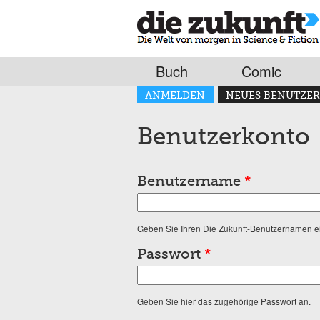
Buch
Comic
Haupt-Reiter
ANMELDEN
NEUES BENUTZER
(AKTIVER REITER)
Benutzerkonto
Benutzername
*
Geben Sie Ihren Die Zukunft-Benutzernamen e
Passwort
*
Geben Sie hier das zugehörige Passwort an.