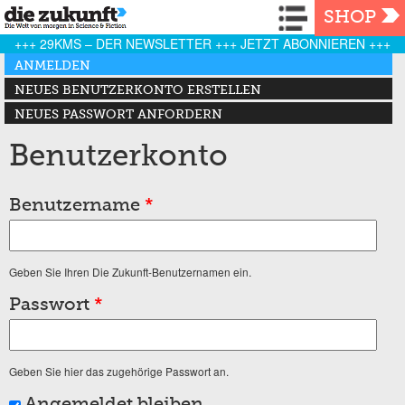
Navigation
SHOP
+++ 29KMS – DER NEWSLETTER +++ JETZT ABONNIEREN +++
Haupt-Reiter
ANMELDEN
(AKTIVER REITER)
NEUES BENUTZERKONTO ERSTELLEN
NEUES PASSWORT ANFORDERN
Benutzerkonto
Benutzername
*
Geben Sie Ihren Die Zukunft-Benutzernamen ein.
Passwort
*
Geben Sie hier das zugehörige Passwort an.
Angemeldet bleiben