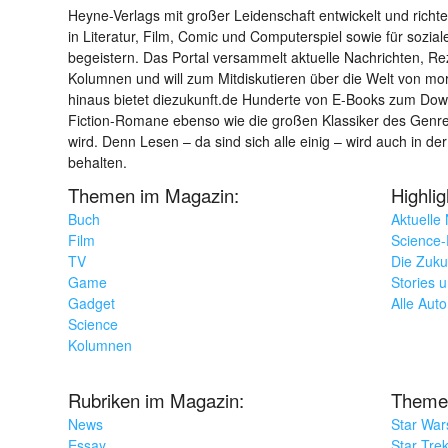
Heyne-Verlags mit großer Leidenschaft entwickelt und richtet 
in Literatur, Film, Comic und Computerspiel sowie für sozia
begeistern. Das Portal versammelt aktuelle Nachrichten, R
Kolumnen und will zum Mitdiskutieren über die Welt von m
hinaus bietet diezukunft.de Hunderte von E-Books zum Down
Fiction-Romane ebenso wie die großen Klassiker des Genres 
wird. Denn Lesen – da sind sich alle einig – wird auch in der
behalten.
Themen im Magazin:
Highli
Buch
Aktuelle
Film
Science-F
TV
Die Zuku
Game
Stories 
Gadget
Alle Aut
Science
Kolumnen
Rubriken im Magazin:
Theme
News
Star War
Essay
Star Tre