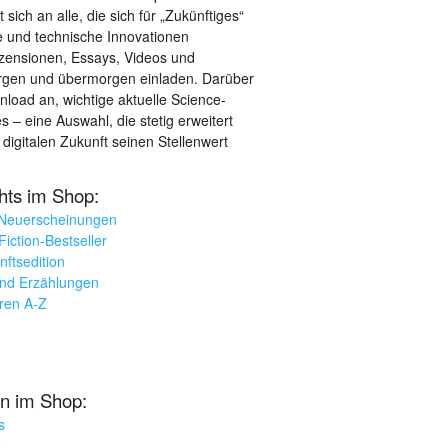
sich an alle, die sich für „Zukünftiges“
le und technische Innovationen
ezensionen, Essays, Videos und
orgen und übermorgen einladen. Darüber
load an, wichtige aktuelle Science-
– eine Auswahl, die stetig erweitert
 digitalen Zukunft seinen Stellenwert
ghts im Shop:
 Neuerscheinungen
iction-Bestseller
nftsedition
und Erzählungen
oren A-Z
n im Shop:
s
k