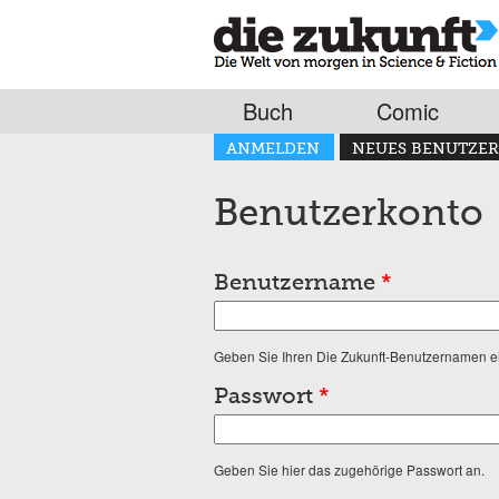
Buch
Comic
Haupt-Reiter
ANMELDEN
NEUES BENUTZER
(AKTIVER REITER)
Benutzerkonto
Benutzername
*
Geben Sie Ihren Die Zukunft-Benutzernamen e
Passwort
*
Geben Sie hier das zugehörige Passwort an.