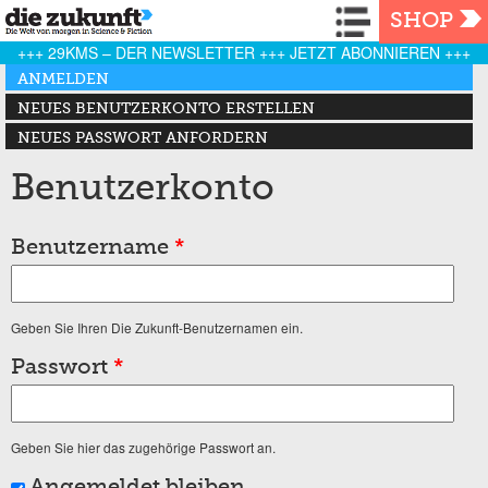
Navigation
SHOP
+++ 29KMS – DER NEWSLETTER +++ JETZT ABONNIEREN +++
Haupt-Reiter
ANMELDEN
(AKTIVER REITER)
NEUES BENUTZERKONTO ERSTELLEN
NEUES PASSWORT ANFORDERN
Benutzerkonto
Benutzername
*
Geben Sie Ihren Die Zukunft-Benutzernamen ein.
Passwort
*
Geben Sie hier das zugehörige Passwort an.
Angemeldet bleiben