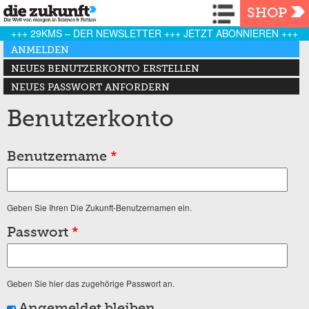
Navigation
SHOP
+++ 29KMS – DER NEWSLETTER +++ JETZT ABONNIEREN +++
Haupt-Reiter
ANMELDEN
(AKTIVER REITER)
NEUES BENUTZERKONTO ERSTELLEN
NEUES PASSWORT ANFORDERN
Benutzerkonto
Benutzername
*
Geben Sie Ihren Die Zukunft-Benutzernamen ein.
Passwort
*
Geben Sie hier das zugehörige Passwort an.
Angemeldet bleiben