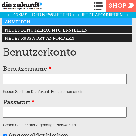
Navigation
SHOP
+++ 29KMS – DER NEWSLETTER +++ JETZT ABONNIEREN +++
Haupt-Reiter
ANMELDEN
(AKTIVER REITER)
NEUES BENUTZERKONTO ERSTELLEN
NEUES PASSWORT ANFORDERN
Benutzerkonto
Benutzername
*
Geben Sie Ihren Die Zukunft-Benutzernamen ein.
Passwort
*
Geben Sie hier das zugehörige Passwort an.
Angemeldet bleiben