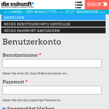
Navigation
SHOP
+++ 29KMS – DER NEWSLETTER +++ JETZT ABONNIEREN +++
Haupt-Reiter
ANMELDEN
(AKTIVER REITER)
NEUES BENUTZERKONTO ERSTELLEN
NEUES PASSWORT ANFORDERN
Benutzerkonto
Benutzername
*
Geben Sie Ihren Die Zukunft-Benutzernamen ein.
Passwort
*
Geben Sie hier das zugehörige Passwort an.
Angemeldet bleiben