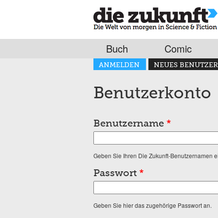
Buch
Comic
Haupt-Reiter
ANMELDEN
NEUES BENUTZER
(AKTIVER REITER)
Benutzerkonto
Benutzername
*
Geben Sie Ihren Die Zukunft-Benutzernamen e
Passwort
*
Geben Sie hier das zugehörige Passwort an.