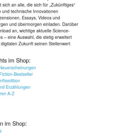
sich an alle, die sich für „Zukünftiges“
le und technische Innovationen
ezensionen, Essays, Videos und
orgen und übermorgen einladen. Darüber
load an, wichtige aktuelle Science-
– eine Auswahl, die stetig erweitert
 digitalen Zukunft seinen Stellenwert
ghts im Shop:
 Neuerscheinungen
iction-Bestseller
nftsedition
und Erzählungen
oren A-Z
n im Shop:
s
k