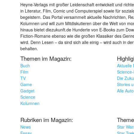
Heyne-Verlags mit großer Leidenschaft entwickelt und richtet 
in Literatur, Film, Comic und Computerspiel sowie für sozia
begeistern. Das Portal versammelt aktuelle Nachrichten, R
Kolumnen und will zum Mitdiskutieren über die Welt von m
hinaus bietet diezukunft.de Hunderte von E-Books zum Down
Fiction-Romane ebenso wie die großen Klassiker des Genres 
wird. Denn Lesen – da sind sich alle einig – wird auch in der
behalten.
Themen im Magazin:
Highli
Buch
Aktuelle
Film
Science-F
TV
Die Zuku
Game
Stories 
Gadget
Alle Aut
Science
Kolumnen
Rubriken im Magazin:
Theme
News
Star War
Essay
Star Tre