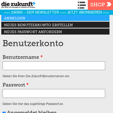
Navigation
SHOP
+++ 29KMS – DER NEWSLETTER +++ JETZT ABONNIEREN +++
Haupt-Reiter
ANMELDEN
(AKTIVER REITER)
NEUES BENUTZERKONTO ERSTELLEN
NEUES PASSWORT ANFORDERN
Benutzerkonto
Benutzername
*
Geben Sie Ihren Die Zukunft-Benutzernamen ein.
Passwort
*
Geben Sie hier das zugehörige Passwort an.
Angemeldet bleiben