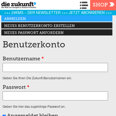
Navigation
SHOP
+++ 29KMS – DER NEWSLETTER +++ JETZT ABONNIEREN +++
Haupt-Reiter
ANMELDEN
(AKTIVER REITER)
NEUES BENUTZERKONTO ERSTELLEN
NEUES PASSWORT ANFORDERN
Benutzerkonto
Benutzername
*
Geben Sie Ihren Die Zukunft-Benutzernamen ein.
Passwort
*
Geben Sie hier das zugehörige Passwort an.
Angemeldet bleiben