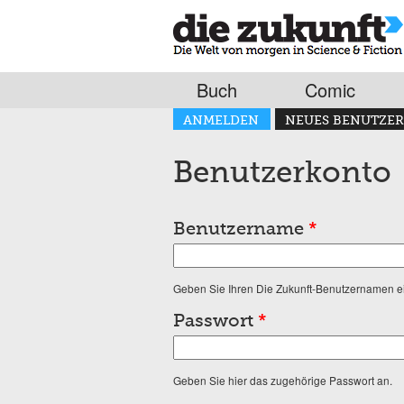
Buch
Comic
Haupt-Reiter
ANMELDEN
NEUES BENUTZER
(AKTIVER REITER)
Benutzerkonto
Benutzername
*
Geben Sie Ihren Die Zukunft-Benutzernamen e
Passwort
*
Geben Sie hier das zugehörige Passwort an.