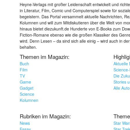
Heyne-Verlags mit großer Leidenschaft entwickelt und richtet 
in Literatur, Film, Comic und Computerspiel sowie für sozia
begeistern. Das Portal versammelt aktuelle Nachrichten, R
Kolumnen und will zum Mitdiskutieren über die Welt von m
hinaus bietet diezukunft.de Hunderte von E-Books zum Down
Fiction-Romane ebenso wie die großen Klassiker des Genres 
wird. Denn Lesen – da sind sich alle einig – wird auch in der
behalten.
Themen im Magazin:
Highli
Buch
Aktuelle
Film
Science-F
TV
Die Zuku
Game
Stories 
Gadget
Alle Aut
Science
Kolumnen
Rubriken im Magazin:
Theme
News
Star War
Essay
Star Tre