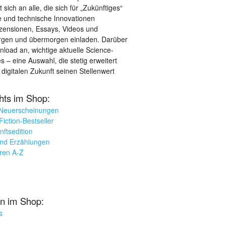
sich an alle, die sich für „Zukünftiges“
le und technische Innovationen
ezensionen, Essays, Videos und
orgen und übermorgen einladen. Darüber
load an, wichtige aktuelle Science-
– eine Auswahl, die stetig erweitert
 digitalen Zukunft seinen Stellenwert
ghts im Shop:
 Neuerscheinungen
iction-Bestseller
nftsedition
und Erzählungen
oren A-Z
n im Shop:
s
k