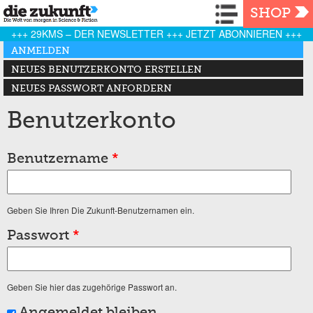
Navigation
SHOP
+++ 29KMS – DER NEWSLETTER +++ JETZT ABONNIEREN +++
Haupt-Reiter
ANMELDEN
(AKTIVER REITER)
NEUES BENUTZERKONTO ERSTELLEN
NEUES PASSWORT ANFORDERN
Benutzerkonto
Benutzername
*
Geben Sie Ihren Die Zukunft-Benutzernamen ein.
Passwort
*
Geben Sie hier das zugehörige Passwort an.
Angemeldet bleiben