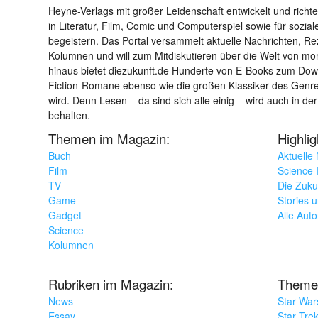
Heyne-Verlags mit großer Leidenschaft entwickelt und richtet 
in Literatur, Film, Comic und Computerspiel sowie für sozia
begeistern. Das Portal versammelt aktuelle Nachrichten, R
Kolumnen und will zum Mitdiskutieren über die Welt von m
hinaus bietet diezukunft.de Hunderte von E-Books zum Down
Fiction-Romane ebenso wie die großen Klassiker des Genres 
wird. Denn Lesen – da sind sich alle einig – wird auch in der
behalten.
Themen im Magazin:
Highli
Buch
Aktuelle
Film
Science-F
TV
Die Zuku
Game
Stories 
Gadget
Alle Aut
Science
Kolumnen
Rubriken im Magazin:
Theme
News
Star War
Essay
Star Tre