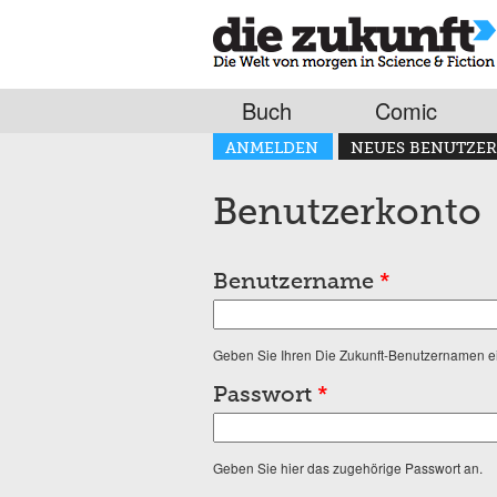
Buch
Comic
Haupt-Reiter
ANMELDEN
NEUES BENUTZER
(AKTIVER REITER)
Benutzerkonto
Benutzername
*
Geben Sie Ihren Die Zukunft-Benutzernamen e
Passwort
*
Geben Sie hier das zugehörige Passwort an.