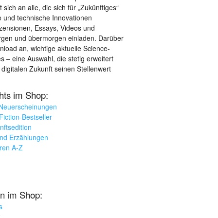
sich an alle, die sich für „Zukünftiges“
le und technische Innovationen
ezensionen, Essays, Videos und
orgen und übermorgen einladen. Darüber
load an, wichtige aktuelle Science-
– eine Auswahl, die stetig erweitert
 digitalen Zukunft seinen Stellenwert
ghts im Shop:
 Neuerscheinungen
iction-Bestseller
nftsedition
und Erzählungen
oren A-Z
n im Shop:
s
k