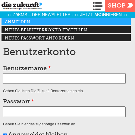
Navigation
SHOP
+++ 29KMS – DER NEWSLETTER +++ JETZT ABONNIEREN +++
Haupt-Reiter
ANMELDEN
(AKTIVER REITER)
NEUES BENUTZERKONTO ERSTELLEN
NEUES PASSWORT ANFORDERN
Benutzerkonto
Benutzername
*
Geben Sie Ihren Die Zukunft-Benutzernamen ein.
Passwort
*
Geben Sie hier das zugehörige Passwort an.
Angemeldet bleiben