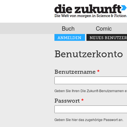
Buch
Comic
Haupt-Reiter
ANMELDEN
NEUES BENUTZER
(AKTIVER REITER)
Benutzerkonto
Benutzername
*
Geben Sie Ihren Die Zukunft-Benutzernamen e
Passwort
*
Geben Sie hier das zugehörige Passwort an.