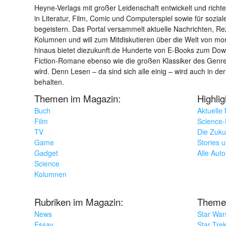
Heyne-Verlags mit großer Leidenschaft entwickelt und richtet 
in Literatur, Film, Comic und Computerspiel sowie für sozia
begeistern. Das Portal versammelt aktuelle Nachrichten, R
Kolumnen und will zum Mitdiskutieren über die Welt von m
hinaus bietet diezukunft.de Hunderte von E-Books zum Down
Fiction-Romane ebenso wie die großen Klassiker des Genres 
wird. Denn Lesen – da sind sich alle einig – wird auch in der
behalten.
Themen im Magazin:
Highli
Buch
Aktuelle
Film
Science-F
TV
Die Zuku
Game
Stories 
Gadget
Alle Aut
Science
Kolumnen
Rubriken im Magazin:
Theme
News
Star War
Essay
Star Tre