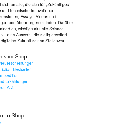
sich an alle, die sich für „Zukünftiges“
le und technische Innovationen
ezensionen, Essays, Videos und
orgen und übermorgen einladen. Darüber
load an, wichtige aktuelle Science-
– eine Auswahl, die stetig erweitert
 digitalen Zukunft seinen Stellenwert
ghts im Shop:
 Neuerscheinungen
iction-Bestseller
nftsedition
und Erzählungen
oren A-Z
n im Shop:
s
k