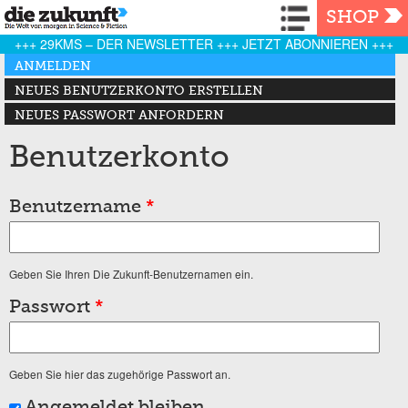
Navigation
SHOP
+++ 29KMS – DER NEWSLETTER +++ JETZT ABONNIEREN +++
Haupt-Reiter
ANMELDEN
(AKTIVER REITER)
NEUES BENUTZERKONTO ERSTELLEN
NEUES PASSWORT ANFORDERN
Benutzerkonto
Benutzername
*
Geben Sie Ihren Die Zukunft-Benutzernamen ein.
Passwort
*
Geben Sie hier das zugehörige Passwort an.
Angemeldet bleiben