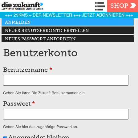
Navigation
SHOP
+++ 29KMS – DER NEWSLETTER +++ JETZT ABONNIEREN +++
Haupt-Reiter
ANMELDEN
(AKTIVER REITER)
NEUES BENUTZERKONTO ERSTELLEN
NEUES PASSWORT ANFORDERN
Benutzerkonto
Benutzername
*
Geben Sie Ihren Die Zukunft-Benutzernamen ein.
Passwort
*
Geben Sie hier das zugehörige Passwort an.
Angemeldet bleiben