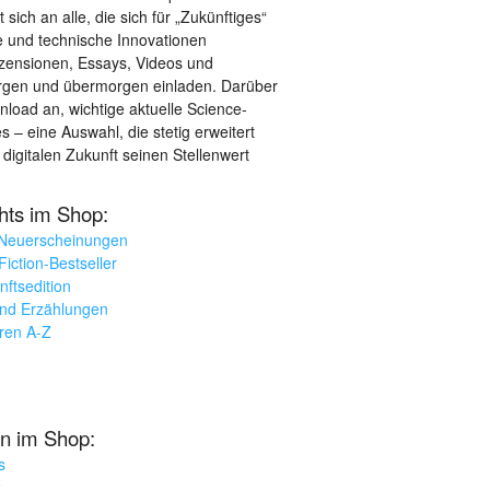
sich an alle, die sich für „Zukünftiges“
le und technische Innovationen
ezensionen, Essays, Videos und
orgen und übermorgen einladen. Darüber
load an, wichtige aktuelle Science-
– eine Auswahl, die stetig erweitert
 digitalen Zukunft seinen Stellenwert
ghts im Shop:
 Neuerscheinungen
iction-Bestseller
nftsedition
und Erzählungen
oren A-Z
n im Shop:
s
k