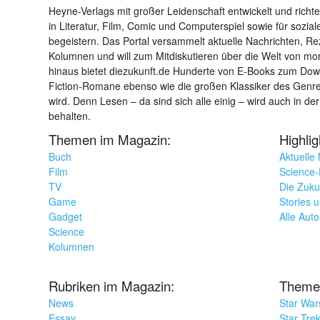
Heyne-Verlags mit großer Leidenschaft entwickelt und richtet 
in Literatur, Film, Comic und Computerspiel sowie für sozia
begeistern. Das Portal versammelt aktuelle Nachrichten, R
Kolumnen und will zum Mitdiskutieren über die Welt von m
hinaus bietet diezukunft.de Hunderte von E-Books zum Down
Fiction-Romane ebenso wie die großen Klassiker des Genres 
wird. Denn Lesen – da sind sich alle einig – wird auch in der
behalten.
Themen im Magazin:
Highli
Buch
Aktuelle
Film
Science-F
TV
Die Zuku
Game
Stories 
Gadget
Alle Aut
Science
Kolumnen
Rubriken im Magazin:
Theme
News
Star War
Essay
Star Tre