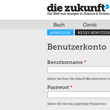
Buch
Comic
Haupt-Reiter
ANMELDEN
NEUES BENUTZER
(AKTIVER REITER)
Benutzerkonto
Benutzername
*
Geben Sie Ihren Die Zukunft-Benutzernamen e
Passwort
*
Geben Sie hier das zugehörige Passwort an.