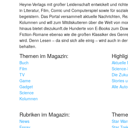
Heyne-Verlags mit großer Leidenschaft entwickelt und richtet 
in Literatur, Film, Comic und Computerspiel sowie für sozia
begeistern. Das Portal versammelt aktuelle Nachrichten, R
Kolumnen und will zum Mitdiskutieren über die Welt von m
hinaus bietet diezukunft.de Hunderte von E-Books zum Down
Fiction-Romane ebenso wie die großen Klassiker des Genres 
wird. Denn Lesen – da sind sich alle einig – wird auch in der
behalten.
Themen im Magazin:
Highli
Buch
Aktuelle
Film
Science-F
TV
Die Zuku
Game
Stories 
Gadget
Alle Aut
Science
Kolumnen
Rubriken im Magazin:
Theme
News
Star War
Essay
Star Tre