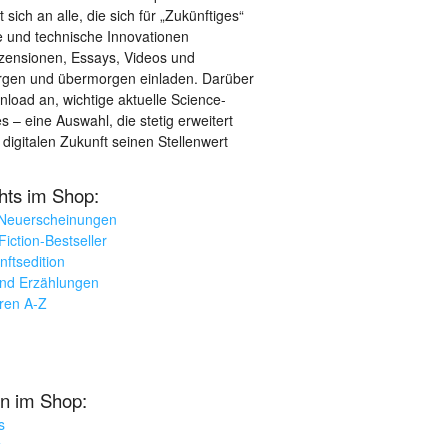
sich an alle, die sich für „Zukünftiges“
le und technische Innovationen
ezensionen, Essays, Videos und
orgen und übermorgen einladen. Darüber
load an, wichtige aktuelle Science-
– eine Auswahl, die stetig erweitert
 digitalen Zukunft seinen Stellenwert
ghts im Shop:
 Neuerscheinungen
iction-Bestseller
nftsedition
und Erzählungen
oren A-Z
n im Shop:
s
k