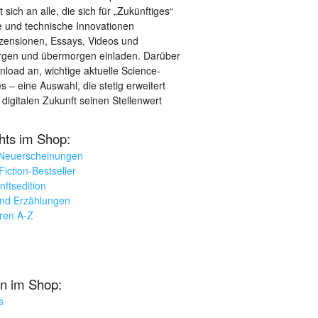
sich an alle, die sich für „Zukünftiges“
le und technische Innovationen
ezensionen, Essays, Videos und
orgen und übermorgen einladen. Darüber
load an, wichtige aktuelle Science-
– eine Auswahl, die stetig erweitert
 digitalen Zukunft seinen Stellenwert
ghts im Shop:
 Neuerscheinungen
iction-Bestseller
nftsedition
und Erzählungen
oren A-Z
n im Shop:
s
k