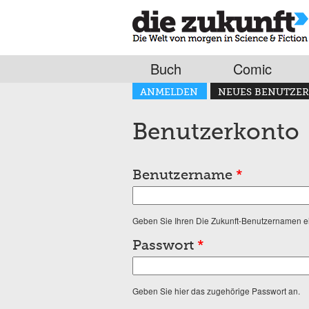
Buch
Comic
Haupt-Reiter
ANMELDEN
NEUES BENUTZER
(AKTIVER REITER)
Benutzerkonto
Benutzername
*
Geben Sie Ihren Die Zukunft-Benutzernamen e
Passwort
*
Geben Sie hier das zugehörige Passwort an.