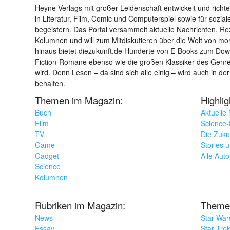
Heyne-Verlags mit großer Leidenschaft entwickelt und richtet 
in Literatur, Film, Comic und Computerspiel sowie für sozia
begeistern. Das Portal versammelt aktuelle Nachrichten, R
Kolumnen und will zum Mitdiskutieren über die Welt von m
hinaus bietet diezukunft.de Hunderte von E-Books zum Down
Fiction-Romane ebenso wie die großen Klassiker des Genres 
wird. Denn Lesen – da sind sich alle einig – wird auch in der
behalten.
Themen im Magazin:
Highli
Buch
Aktuelle
Film
Science-F
TV
Die Zuku
Game
Stories 
Gadget
Alle Aut
Science
Kolumnen
Rubriken im Magazin:
Theme
News
Star War
Essay
Star Tre