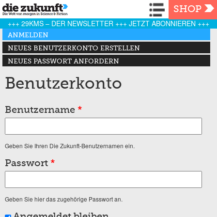
Navigation
SHOP
+++ 29KMS – DER NEWSLETTER +++ JETZT ABONNIEREN +++
Haupt-Reiter
ANMELDEN
(AKTIVER REITER)
NEUES BENUTZERKONTO ERSTELLEN
NEUES PASSWORT ANFORDERN
Benutzerkonto
Benutzername
*
Geben Sie Ihren Die Zukunft-Benutzernamen ein.
Passwort
*
Geben Sie hier das zugehörige Passwort an.
Angemeldet bleiben