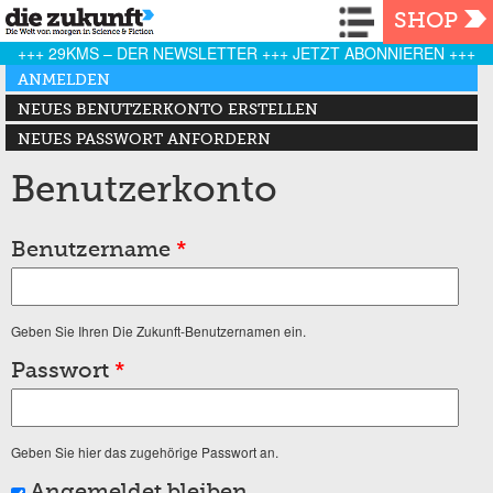
Navigation
SHOP
+++ 29KMS – DER NEWSLETTER +++ JETZT ABONNIEREN +++
Haupt-Reiter
ANMELDEN
(AKTIVER REITER)
NEUES BENUTZERKONTO ERSTELLEN
NEUES PASSWORT ANFORDERN
Benutzerkonto
Benutzername
*
Geben Sie Ihren Die Zukunft-Benutzernamen ein.
Passwort
*
Geben Sie hier das zugehörige Passwort an.
Angemeldet bleiben