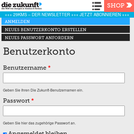
Navigation
SHOP
+++ 29KMS – DER NEWSLETTER +++ JETZT ABONNIEREN +++
Haupt-Reiter
ANMELDEN
(AKTIVER REITER)
NEUES BENUTZERKONTO ERSTELLEN
NEUES PASSWORT ANFORDERN
Benutzerkonto
Benutzername
*
Geben Sie Ihren Die Zukunft-Benutzernamen ein.
Passwort
*
Geben Sie hier das zugehörige Passwort an.
Angemeldet bleiben