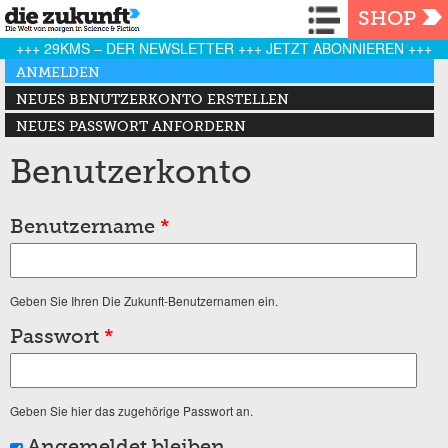
Navigation
SHOP
+++ 29KMS – DER NEWSLETTER +++ JETZT ABONNIEREN +++
Haupt-Reiter
ANMELDEN
(AKTIVER REITER)
NEUES BENUTZERKONTO ERSTELLEN
NEUES PASSWORT ANFORDERN
Benutzerkonto
Benutzername
*
Geben Sie Ihren Die Zukunft-Benutzernamen ein.
Passwort
*
Geben Sie hier das zugehörige Passwort an.
Angemeldet bleiben