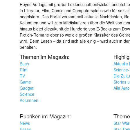
Heyne-Verlags mit großer Leidenschaft entwickelt und richtet 
in Literatur, Film, Comic und Computerspiel sowie für sozia
begeistern. Das Portal versammelt aktuelle Nachrichten, R
Kolumnen und will zum Mitdiskutieren über die Welt von m
hinaus bietet diezukunft.de Hunderte von E-Books zum Down
Fiction-Romane ebenso wie die großen Klassiker des Genres 
wird. Denn Lesen – da sind sich alle einig – wird auch in der
behalten.
Themen im Magazin:
Highli
Buch
Aktuelle
Film
Science-F
TV
Die Zuku
Game
Stories 
Gadget
Alle Aut
Science
Kolumnen
Rubriken im Magazin:
Theme
News
Star War
Essay
Star Tre