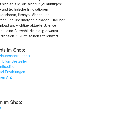
sich an alle, die sich für „Zukünftiges“
le und technische Innovationen
ezensionen, Essays, Videos und
orgen und übermorgen einladen. Darüber
load an, wichtige aktuelle Science-
– eine Auswahl, die stetig erweitert
 digitalen Zukunft seinen Stellenwert
ghts im Shop:
 Neuerscheinungen
iction-Bestseller
nftsedition
und Erzählungen
oren A-Z
n im Shop:
s
k