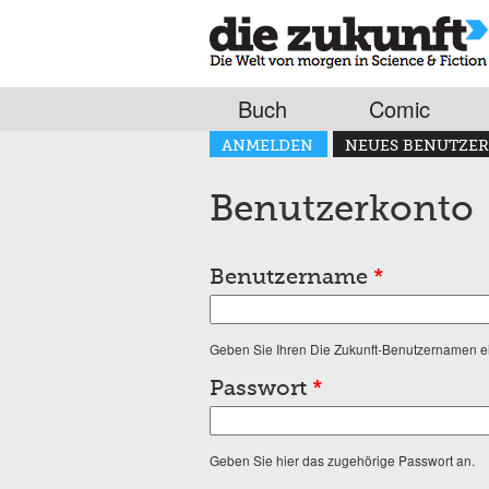
Buch
Comic
Haupt-Reiter
ANMELDEN
NEUES BENUTZER
(AKTIVER REITER)
Benutzerkonto
Benutzername
*
Geben Sie Ihren Die Zukunft-Benutzernamen e
Passwort
*
Geben Sie hier das zugehörige Passwort an.