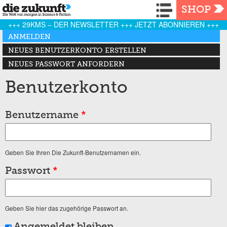
Navigation
SHOP
+++ 29KMS – DER NEWSLETTER +++ JETZT ABONNIEREN +++
Haupt-Reiter
ANMELDEN
(AKTIVER REITER)
NEUES BENUTZERKONTO ERSTELLEN
NEUES PASSWORT ANFORDERN
Benutzerkonto
Benutzername
*
Geben Sie Ihren Die Zukunft-Benutzernamen ein.
Passwort
*
Geben Sie hier das zugehörige Passwort an.
Angemeldet bleiben