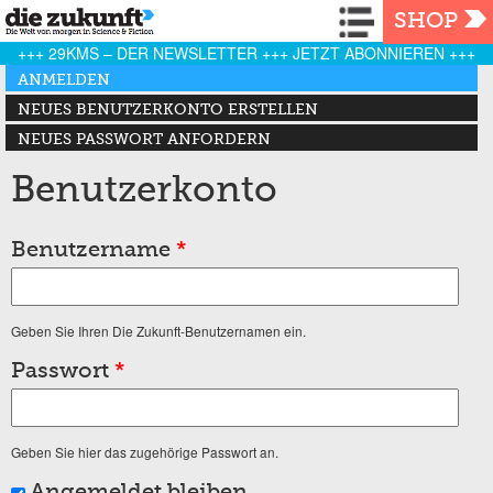
Navigation
SHOP
+++ 29KMS – DER NEWSLETTER +++ JETZT ABONNIEREN +++
Haupt-Reiter
ANMELDEN
(AKTIVER REITER)
NEUES BENUTZERKONTO ERSTELLEN
NEUES PASSWORT ANFORDERN
Benutzerkonto
Benutzername
*
Geben Sie Ihren Die Zukunft-Benutzernamen ein.
Passwort
*
Geben Sie hier das zugehörige Passwort an.
Angemeldet bleiben