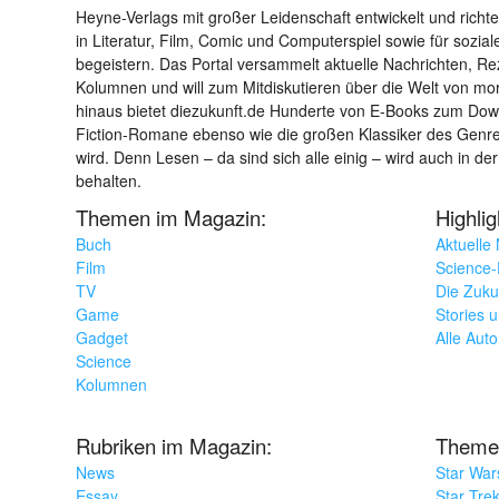
Heyne-Verlags mit großer Leidenschaft entwickelt und richtet 
in Literatur, Film, Comic und Computerspiel sowie für sozia
begeistern. Das Portal versammelt aktuelle Nachrichten, R
Kolumnen und will zum Mitdiskutieren über die Welt von m
hinaus bietet diezukunft.de Hunderte von E-Books zum Down
Fiction-Romane ebenso wie die großen Klassiker des Genres 
wird. Denn Lesen – da sind sich alle einig – wird auch in der
behalten.
Themen im Magazin:
Highli
Buch
Aktuelle
Film
Science-F
TV
Die Zuku
Game
Stories 
Gadget
Alle Aut
Science
Kolumnen
Rubriken im Magazin:
Theme
News
Star War
Essay
Star Tre