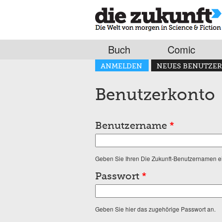
Buch
Comic
Haupt-Reiter
ANMELDEN
NEUES BENUTZER
(AKTIVER REITER)
Benutzerkonto
Benutzername
*
Geben Sie Ihren Die Zukunft-Benutzernamen e
Passwort
*
Geben Sie hier das zugehörige Passwort an.