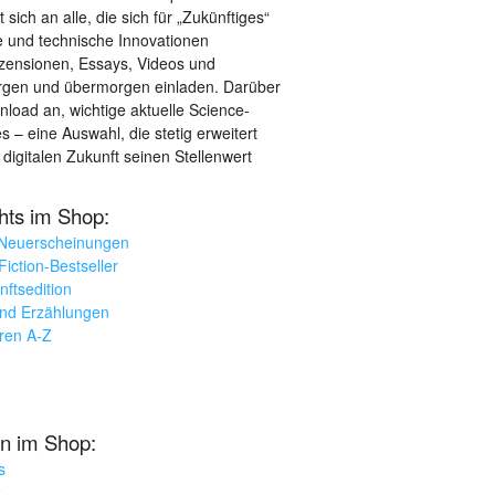
sich an alle, die sich für „Zukünftiges“
le und technische Innovationen
ezensionen, Essays, Videos und
orgen und übermorgen einladen. Darüber
load an, wichtige aktuelle Science-
– eine Auswahl, die stetig erweitert
 digitalen Zukunft seinen Stellenwert
ghts im Shop:
 Neuerscheinungen
iction-Bestseller
nftsedition
und Erzählungen
oren A-Z
n im Shop:
s
k