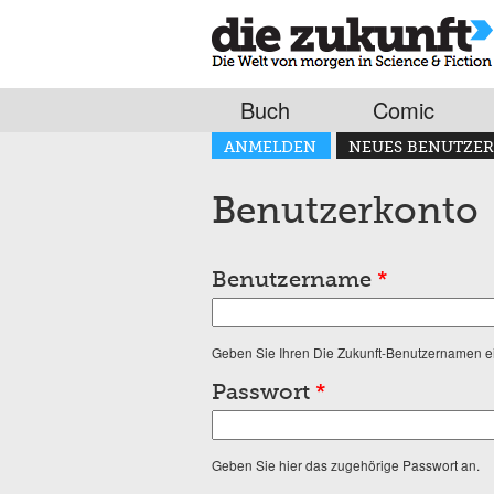
Buch
Comic
Haupt-Reiter
ANMELDEN
NEUES BENUTZER
(AKTIVER REITER)
Benutzerkonto
Benutzername
*
Geben Sie Ihren Die Zukunft-Benutzernamen e
Passwort
*
Geben Sie hier das zugehörige Passwort an.