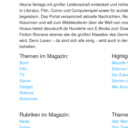
Heyne-Verlags mit großer Leidenschaft entwickelt und richtet 
in Literatur, Film, Comic und Computerspiel sowie für sozia
begeistern. Das Portal versammelt aktuelle Nachrichten, R
Kolumnen und will zum Mitdiskutieren über die Welt von m
hinaus bietet diezukunft.de Hunderte von E-Books zum Down
Fiction-Romane ebenso wie die großen Klassiker des Genres 
wird. Denn Lesen – da sind sich alle einig – wird auch in der
behalten.
Themen im Magazin:
Highli
Buch
Aktuelle
Film
Science-F
TV
Die Zuku
Game
Stories 
Gadget
Alle Aut
Science
Kolumnen
Rubriken im Magazin:
Theme
News
Star War
Essay
Star Tre