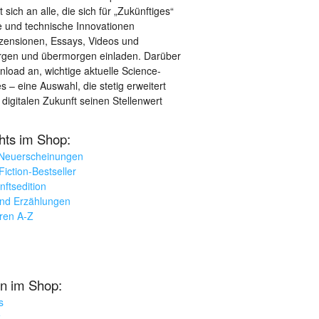
sich an alle, die sich für „Zukünftiges“
le und technische Innovationen
ezensionen, Essays, Videos und
orgen und übermorgen einladen. Darüber
load an, wichtige aktuelle Science-
– eine Auswahl, die stetig erweitert
 digitalen Zukunft seinen Stellenwert
ghts im Shop:
 Neuerscheinungen
iction-Bestseller
nftsedition
und Erzählungen
oren A-Z
n im Shop:
s
k