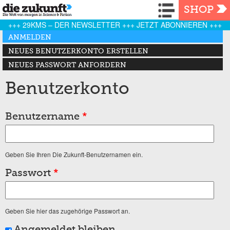
Navigation
SHOP
+++ 29KMS – DER NEWSLETTER +++ JETZT ABONNIEREN +++
Haupt-Reiter
ANMELDEN
(AKTIVER REITER)
NEUES BENUTZERKONTO ERSTELLEN
NEUES PASSWORT ANFORDERN
Benutzerkonto
Benutzername
*
Geben Sie Ihren Die Zukunft-Benutzernamen ein.
Passwort
*
Geben Sie hier das zugehörige Passwort an.
Angemeldet bleiben