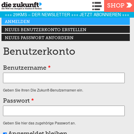
Navigation
SHOP
+++ 29KMS – DER NEWSLETTER +++ JETZT ABONNIEREN +++
Haupt-Reiter
ANMELDEN
(AKTIVER REITER)
NEUES BENUTZERKONTO ERSTELLEN
NEUES PASSWORT ANFORDERN
Benutzerkonto
Benutzername
*
Geben Sie Ihren Die Zukunft-Benutzernamen ein.
Passwort
*
Geben Sie hier das zugehörige Passwort an.
Angemeldet bleiben