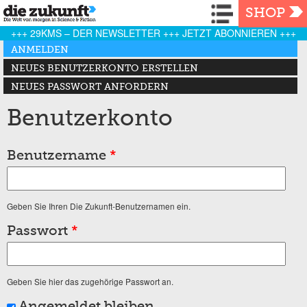
Navigation
SHOP
+++ 29KMS – DER NEWSLETTER +++ JETZT ABONNIEREN +++
Haupt-Reiter
ANMELDEN
(AKTIVER REITER)
NEUES BENUTZERKONTO ERSTELLEN
NEUES PASSWORT ANFORDERN
Benutzerkonto
Benutzername
*
Geben Sie Ihren Die Zukunft-Benutzernamen ein.
Passwort
*
Geben Sie hier das zugehörige Passwort an.
Angemeldet bleiben