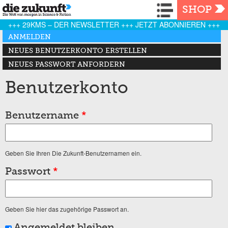
Navigation
SHOP
+++ 29KMS – DER NEWSLETTER +++ JETZT ABONNIEREN +++
Haupt-Reiter
ANMELDEN
(AKTIVER REITER)
NEUES BENUTZERKONTO ERSTELLEN
NEUES PASSWORT ANFORDERN
Benutzerkonto
Benutzername
*
Geben Sie Ihren Die Zukunft-Benutzernamen ein.
Passwort
*
Geben Sie hier das zugehörige Passwort an.
Angemeldet bleiben