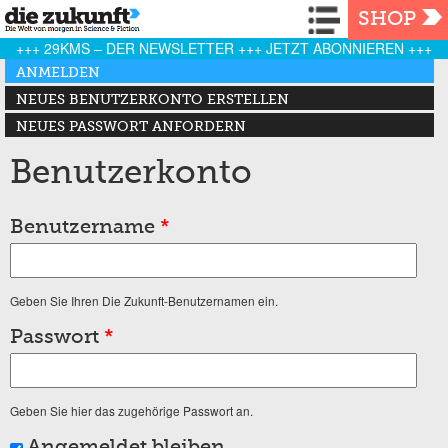
Navigation
SHOP
+++ 29KMS – DER NEWSLETTER +++ JETZT ABONNIEREN +++
Haupt-Reiter
ANMELDEN
(AKTIVER REITER)
NEUES BENUTZERKONTO ERSTELLEN
NEUES PASSWORT ANFORDERN
Benutzerkonto
Benutzername
*
Geben Sie Ihren Die Zukunft-Benutzernamen ein.
Passwort
*
Geben Sie hier das zugehörige Passwort an.
Angemeldet bleiben