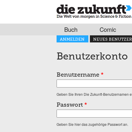
Buch
Comic
Haupt-Reiter
ANMELDEN
NEUES BENUTZER
(AKTIVER REITER)
Benutzerkonto
Benutzername
*
Geben Sie Ihren Die Zukunft-Benutzernamen e
Passwort
*
Geben Sie hier das zugehörige Passwort an.