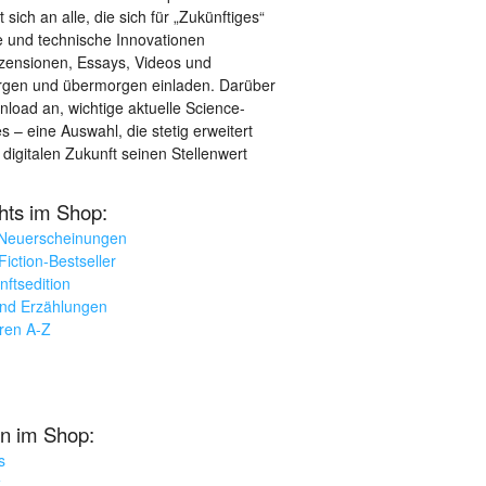
sich an alle, die sich für „Zukünftiges“
le und technische Innovationen
ezensionen, Essays, Videos und
orgen und übermorgen einladen. Darüber
load an, wichtige aktuelle Science-
– eine Auswahl, die stetig erweitert
 digitalen Zukunft seinen Stellenwert
ghts im Shop:
 Neuerscheinungen
iction-Bestseller
nftsedition
und Erzählungen
oren A-Z
n im Shop:
s
k