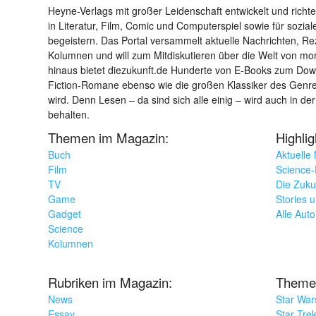
Heyne-Verlags mit großer Leidenschaft entwickelt und richtet 
in Literatur, Film, Comic und Computerspiel sowie für sozia
begeistern. Das Portal versammelt aktuelle Nachrichten, R
Kolumnen und will zum Mitdiskutieren über die Welt von m
hinaus bietet diezukunft.de Hunderte von E-Books zum Down
Fiction-Romane ebenso wie die großen Klassiker des Genres 
wird. Denn Lesen – da sind sich alle einig – wird auch in der
behalten.
Themen im Magazin:
Highli
Buch
Aktuelle
Film
Science-F
TV
Die Zuku
Game
Stories 
Gadget
Alle Aut
Science
Kolumnen
Rubriken im Magazin:
Theme
News
Star War
Essay
Star Tre