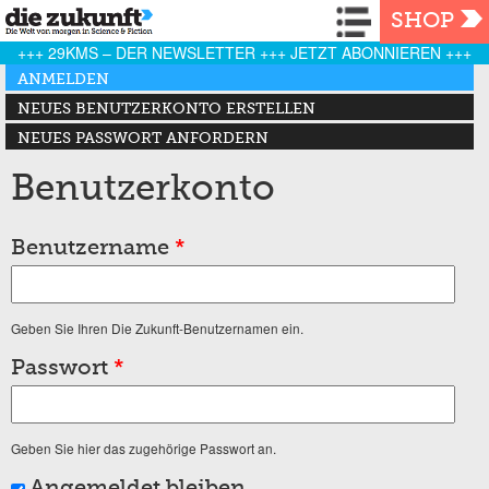
Navigation
SHOP
+++ 29KMS – DER NEWSLETTER +++ JETZT ABONNIEREN +++
Haupt-Reiter
ANMELDEN
(AKTIVER REITER)
NEUES BENUTZERKONTO ERSTELLEN
NEUES PASSWORT ANFORDERN
Benutzerkonto
Benutzername
*
Geben Sie Ihren Die Zukunft-Benutzernamen ein.
Passwort
*
Geben Sie hier das zugehörige Passwort an.
Angemeldet bleiben