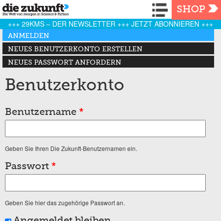
Navigation
SHOP
+++ 29KMS – DER NEWSLETTER +++ JETZT ABONNIEREN +++
Haupt-Reiter
ANMELDEN
(AKTIVER REITER)
NEUES BENUTZERKONTO ERSTELLEN
NEUES PASSWORT ANFORDERN
Benutzerkonto
Benutzername
*
Geben Sie Ihren Die Zukunft-Benutzernamen ein.
Passwort
*
Geben Sie hier das zugehörige Passwort an.
Angemeldet bleiben