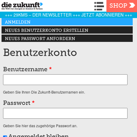
Navigation
SHOP
+++ 29KMS – DER NEWSLETTER +++ JETZT ABONNIEREN +++
Haupt-Reiter
ANMELDEN
(AKTIVER REITER)
NEUES BENUTZERKONTO ERSTELLEN
NEUES PASSWORT ANFORDERN
Benutzerkonto
Benutzername
*
Geben Sie Ihren Die Zukunft-Benutzernamen ein.
Passwort
*
Geben Sie hier das zugehörige Passwort an.
Angemeldet bleiben