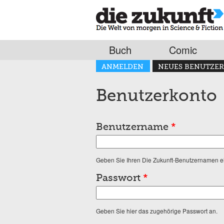
Buch
Comic
Haupt-Reiter
ANMELDEN
NEUES BENUTZER
(AKTIVER REITER)
Benutzerkonto
Benutzername
*
Geben Sie Ihren Die Zukunft-Benutzernamen e
Passwort
*
Geben Sie hier das zugehörige Passwort an.