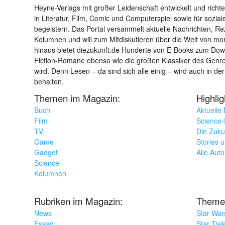
Heyne-Verlags mit großer Leidenschaft entwickelt und richtet 
in Literatur, Film, Comic und Computerspiel sowie für sozia
begeistern. Das Portal versammelt aktuelle Nachrichten, R
Kolumnen und will zum Mitdiskutieren über die Welt von m
hinaus bietet diezukunft.de Hunderte von E-Books zum Down
Fiction-Romane ebenso wie die großen Klassiker des Genres 
wird. Denn Lesen – da sind sich alle einig – wird auch in der
behalten.
Themen im Magazin:
Highli
Buch
Aktuelle
Film
Science-F
TV
Die Zuku
Game
Stories 
Gadget
Alle Aut
Science
Kolumnen
Rubriken im Magazin:
Theme
News
Star War
Essay
Star Tre