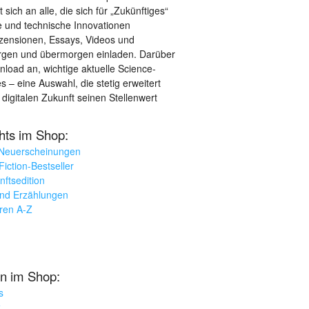
sich an alle, die sich für „Zukünftiges“
le und technische Innovationen
ezensionen, Essays, Videos und
orgen und übermorgen einladen. Darüber
load an, wichtige aktuelle Science-
– eine Auswahl, die stetig erweitert
 digitalen Zukunft seinen Stellenwert
ghts im Shop:
 Neuerscheinungen
iction-Bestseller
nftsedition
und Erzählungen
oren A-Z
n im Shop:
s
k