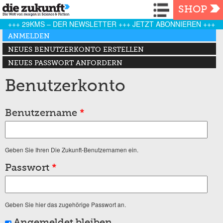
Navigation
SHOP
+++ 29KMS – DER NEWSLETTER +++ JETZT ABONNIEREN +++
Haupt-Reiter
ANMELDEN
(AKTIVER REITER)
NEUES BENUTZERKONTO ERSTELLEN
NEUES PASSWORT ANFORDERN
Benutzerkonto
Benutzername
*
Geben Sie Ihren Die Zukunft-Benutzernamen ein.
Passwort
*
Geben Sie hier das zugehörige Passwort an.
Angemeldet bleiben