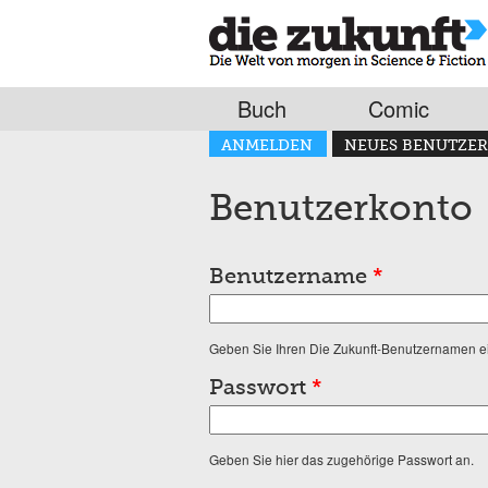
Buch
Comic
Haupt-Reiter
ANMELDEN
NEUES BENUTZER
(AKTIVER REITER)
Benutzerkonto
Benutzername
*
Geben Sie Ihren Die Zukunft-Benutzernamen e
Passwort
*
Geben Sie hier das zugehörige Passwort an.