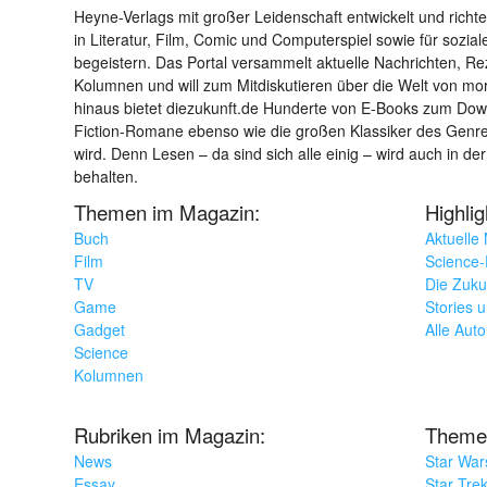
Heyne-Verlags mit großer Leidenschaft entwickelt und richtet 
in Literatur, Film, Comic und Computerspiel sowie für sozia
begeistern. Das Portal versammelt aktuelle Nachrichten, R
Kolumnen und will zum Mitdiskutieren über die Welt von m
hinaus bietet diezukunft.de Hunderte von E-Books zum Down
Fiction-Romane ebenso wie die großen Klassiker des Genres 
wird. Denn Lesen – da sind sich alle einig – wird auch in der
behalten.
Themen im Magazin:
Highli
Buch
Aktuelle
Film
Science-F
TV
Die Zuku
Game
Stories 
Gadget
Alle Aut
Science
Kolumnen
Rubriken im Magazin:
Theme
News
Star War
Essay
Star Tre