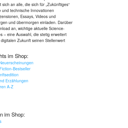
sich an alle, die sich für „Zukünftiges“
le und technische Innovationen
ezensionen, Essays, Videos und
orgen und übermorgen einladen. Darüber
load an, wichtige aktuelle Science-
– eine Auswahl, die stetig erweitert
 digitalen Zukunft seinen Stellenwert
ghts im Shop:
 Neuerscheinungen
iction-Bestseller
nftsedition
und Erzählungen
oren A-Z
n im Shop:
s
k