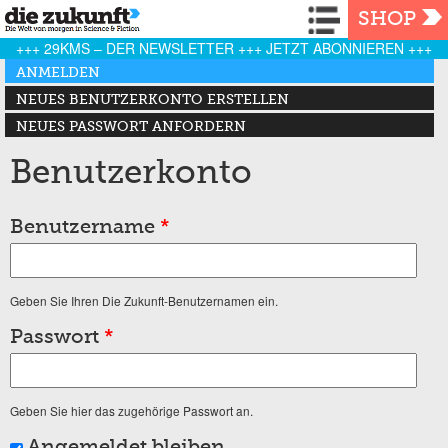
Navigation
SHOP
+++ 29KMS – DER NEWSLETTER +++ JETZT ABONNIEREN +++
Haupt-Reiter
ANMELDEN
(AKTIVER REITER)
NEUES BENUTZERKONTO ERSTELLEN
NEUES PASSWORT ANFORDERN
Benutzerkonto
Benutzername
*
Geben Sie Ihren Die Zukunft-Benutzernamen ein.
Passwort
*
Geben Sie hier das zugehörige Passwort an.
Angemeldet bleiben