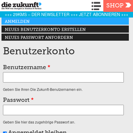
Navigation
SHOP
+++ 29KMS – DER NEWSLETTER +++ JETZT ABONNIEREN +++
Haupt-Reiter
ANMELDEN
(AKTIVER REITER)
NEUES BENUTZERKONTO ERSTELLEN
NEUES PASSWORT ANFORDERN
Benutzerkonto
Benutzername
*
Geben Sie Ihren Die Zukunft-Benutzernamen ein.
Passwort
*
Geben Sie hier das zugehörige Passwort an.
Angemeldet bleiben