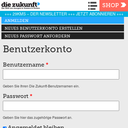
Navigation
SHOP
+++ 29KMS – DER NEWSLETTER +++ JETZT ABONNIEREN +++
Haupt-Reiter
ANMELDEN
(AKTIVER REITER)
NEUES BENUTZERKONTO ERSTELLEN
NEUES PASSWORT ANFORDERN
Benutzerkonto
Benutzername
*
Geben Sie Ihren Die Zukunft-Benutzernamen ein.
Passwort
*
Geben Sie hier das zugehörige Passwort an.
Angemeldet bleiben