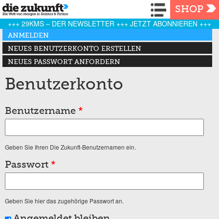
Navigation
SHOP
+++ 29KMS – DER NEWSLETTER +++ JETZT ABONNIEREN +++
Haupt-Reiter
ANMELDEN
(AKTIVER REITER)
NEUES BENUTZERKONTO ERSTELLEN
NEUES PASSWORT ANFORDERN
Benutzerkonto
Benutzername
*
Geben Sie Ihren Die Zukunft-Benutzernamen ein.
Passwort
*
Geben Sie hier das zugehörige Passwort an.
Angemeldet bleiben